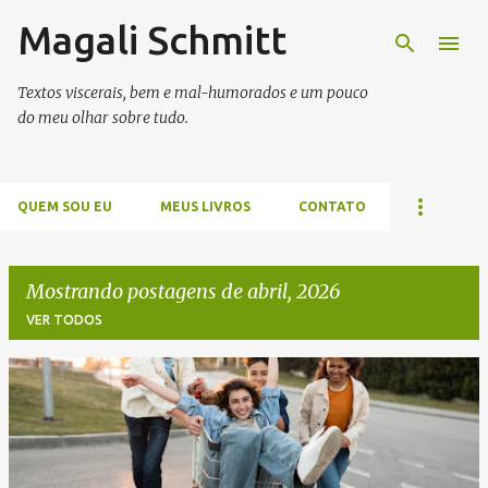
Magali Schmitt
Pular para o conteúdo principal
Textos viscerais, bem e mal-humorados e um pouco
do meu olhar sobre tudo.
QUEM SOU EU
MEUS LIVROS
CONTATO
Mostrando postagens de abril, 2026
VER TODOS
P
o
s
t