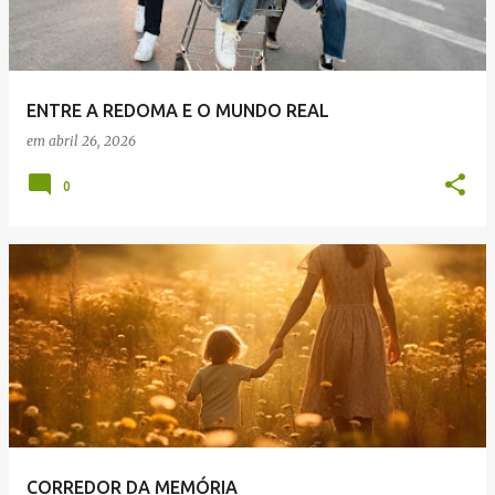
a
g
e
ENTRE A REDOMA E O MUNDO REAL
n
em
abril 26, 2026
s
0
CORREDOR DA MEMÓRIA