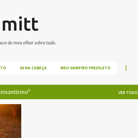
Pular para o conteúdo principal
hmitt
uco do meu olhar sobre tudo.
ATO
40 NA CABEÇA
MEU VAMPIRO PREDILETO
romantismo
VER TODO
+