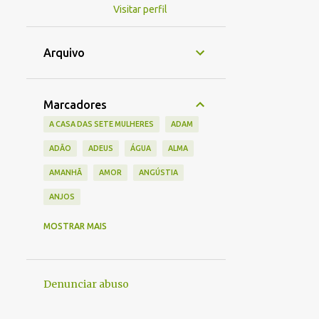
Visitar perfil
Arquivo
Marcadores
A CASA DAS SETE MULHERES
ADAM
ADÃO
ADEUS
ÁGUA
ALMA
AMANHÃ
AMOR
ANGÚSTIA
ANJOS
ÂNSIA
ANTEPASSADOS
ANTIGO
MOSTRAR MAIS
ARTIGO
BELEZA
BIG BANG
CAMINHO
CANSAÇO
Denunciar abuso
CAPITÃES DA AREIA
CEGUEIRA
CEM ANOS DE SOLIDÃO
CÉU