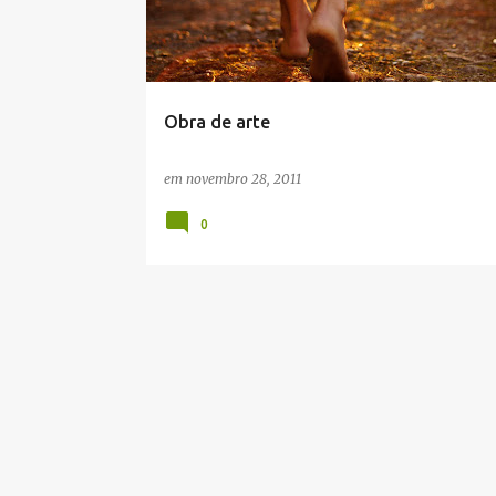
t
a
g
e
Obra de arte
n
s
em
novembro 28, 2011
0