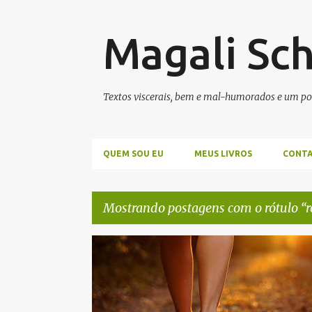
Magali Sc
Textos viscerais, bem e mal-humorados e um po
QUEM SOU EU
MEUS LIVROS
CONT
Mostrando postagens com o rótulo
P
AMOR
MISÉRIA
POBREZA
PRINCESA
o
ROMANTISMO
SONHO
s