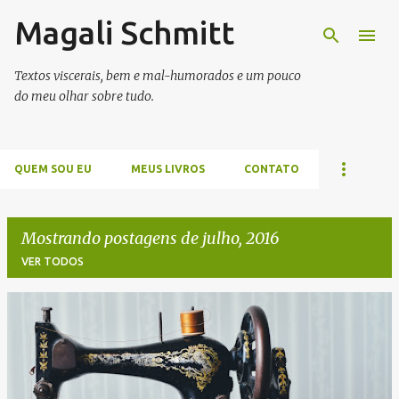
Magali Schmitt
Pular para o conteúdo principal
Textos viscerais, bem e mal-humorados e um pouco
do meu olhar sobre tudo.
QUEM SOU EU
MEUS LIVROS
CONTATO
Mostrando postagens de julho, 2016
VER TODOS
P
o
s
t