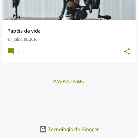
a
g
e
Papéis da vida
n
em
julho 18, 2016
s
1
MAIS POSTAGENS
Tecnologia do Blogger