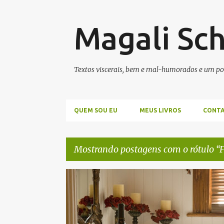
Magali Sc
Textos viscerais, bem e mal-humorados e um po
QUEM SOU EU
MEUS LIVROS
CONT
Mostrando postagens com o rótulo
F
P
AMOR
ESTAR JUNTO
FICAR
QUATRO ESTAÇ
o
s