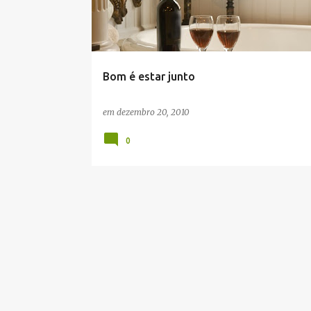
t
a
g
e
Bom é estar junto
n
s
em
dezembro 20, 2010
0