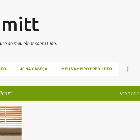
Pular para o conteúdo principal
hmitt
uco do meu olhar sobre tudo.
ATO
40 NA CABEÇA
MEU VAMPIRO PREDILETO
icar
VER TODO
ÕES