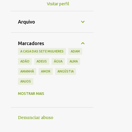
Visitar perfil
Arquivo
Marcadores
A CASA DAS SETE MULHERES
ADAM
ADÃO
ADEUS
ÁGUA
ALMA
AMANHÃ
AMOR
ANGÚSTIA
ANJOS
ÂNSIA
ANTEPASSADOS
ANTIGO
MOSTRAR MAIS
ARTIGO
BELEZA
BIG BANG
CAMINHO
CANSAÇO
Denunciar abuso
CAPITÃES DA AREIA
CEGUEIRA
CEM ANOS DE SOLIDÃO
CÉU