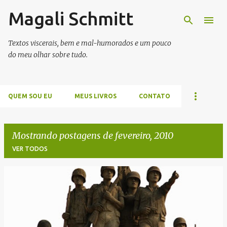
Magali Schmitt
Pular para o conteúdo principal
Textos viscerais, bem e mal-humorados e um pouco
do meu olhar sobre tudo.
QUEM SOU EU
MEUS LIVROS
CONTATO
Mostrando postagens de fevereiro, 2010
VER TODOS
P
o
s
t