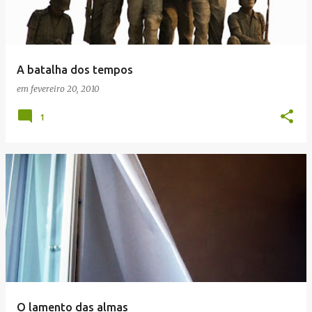
a
g
e
A batalha dos tempos
n
em
fevereiro 20, 2010
s
1
O lamento das almas