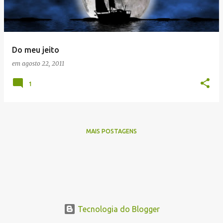
a
g
e
Do meu jeito
n
em
agosto 22, 2011
s
1
MAIS POSTAGENS
Tecnologia do Blogger