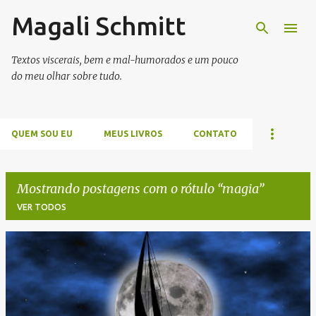
Magali Schmitt
Pular para o conteúdo principal
Textos viscerais, bem e mal-humorados e um pouco
do meu olhar sobre tudo.
QUEM SOU EU
MEUS LIVROS
CONTATO
Mostrando postagens com o rótulo
magia
VER TODOS
P
o
s
t