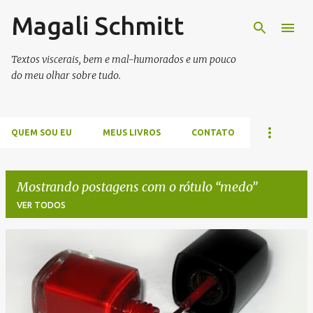
Magali Schmitt
Pular para o conteúdo principal
Textos viscerais, bem e mal-humorados e um pouco
do meu olhar sobre tudo.
QUEM SOU EU
MEUS LIVROS
CONTATO
Mostrando postagens com o rótulo
medo
VER TODOS
P
o
s
t