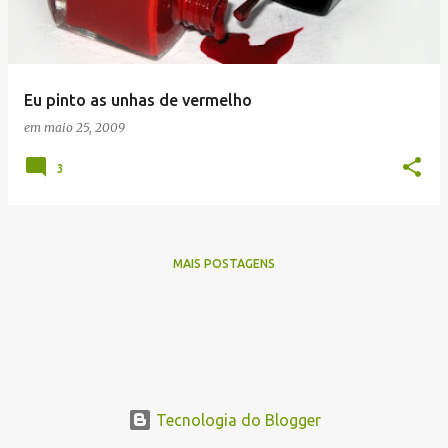
a
g
e
Eu pinto as unhas de vermelho
n
em
maio 25, 2009
s
3
MAIS POSTAGENS
Tecnologia do Blogger