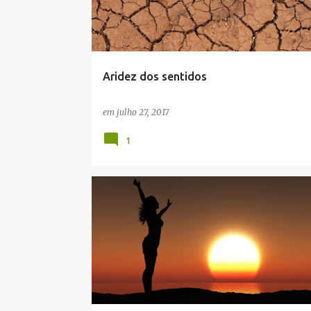
t
a
g
e
Aridez dos sentidos
n
s
em
julho 27, 2017
1
MAGALISMOS