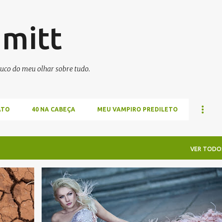
Pular para o conteúdo principal
hmitt
uco do meu olhar sobre tudo.
ATO
40 NA CABEÇA
MEU VAMPIRO PREDILETO
VER TODO
MAGALISMOS