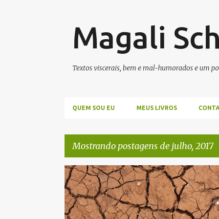
Magali Sc
Textos viscerais, bem e mal-humorados e um po
QUEM SOU EU
MEUS LIVROS
CONT
Mostrando postagens de julho, 2017
P
MAGALISMOS
o
s