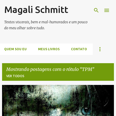
Magali Schmitt
Pular para o conteúdo principal
Textos viscerais, bem e mal-humorados e um pouco
do meu olhar sobre tudo.
QUEM SOU EU
MEUS LIVROS
CONTATO
Mostrando postagens com o rótulo
TPM
VER TODOS
P
o
s
t