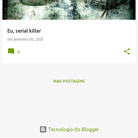
a
g
e
Eu, serial killer
n
em
fevereiro 01, 2011
s
0
MAIS POSTAGENS
Tecnologia do Blogger