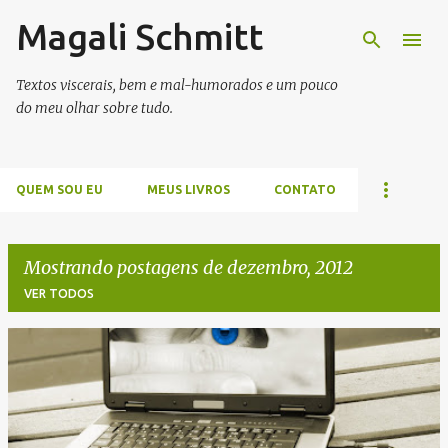
Magali Schmitt
Pular para o conteúdo principal
Textos viscerais, bem e mal-humorados e um pouco
do meu olhar sobre tudo.
QUEM SOU EU
MEUS LIVROS
CONTATO
Mostrando postagens de dezembro, 2012
VER TODOS
P
o
s
t