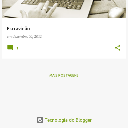
a
g
e
Escravidão
n
em
dezembro 10, 2012
s
1
MAIS POSTAGENS
Tecnologia do Blogger