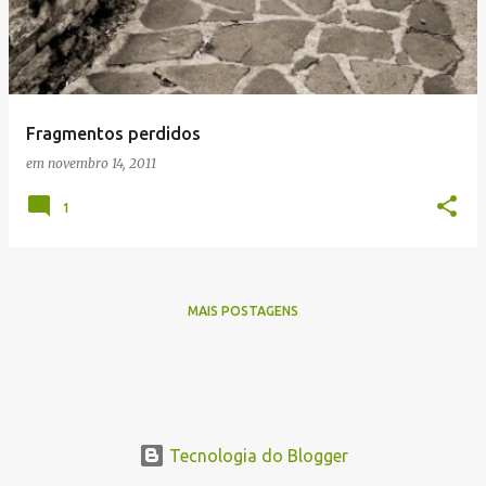
t
a
g
e
Fragmentos perdidos
n
em
novembro 14, 2011
s
1
MAIS POSTAGENS
Tecnologia do Blogger