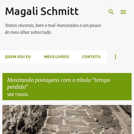
Magali Schmitt
Pular para o conteúdo principal
Textos viscerais, bem e mal-humorados e um pouco
do meu olhar sobre tudo.
QUEM SOU EU
MEUS LIVROS
CONTATO
Mostrando postagens com o rótulo
tempo
perdido
VER TODOS
P
o
s