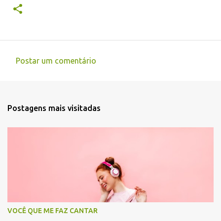
Postar um comentário
C
o
m
Postagens mais visitadas
e
n
t
á
r
i
o
s
VOCÊ QUE ME FAZ CANTAR