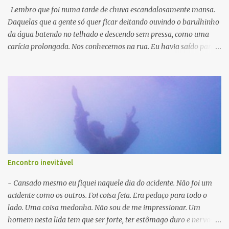
Lembro que foi numa tarde de chuva escandalosamente mansa.
Daquelas que a gente só quer ficar deitando ouvindo o barulhinho
da água batendo no telhado e descendo sem pressa, como uma
carícia prolongada. Nos conhecemos na rua. Eu havia saído para
comprar fermento, que tardes de chuva imploram por um bolinho
de chuva. Eu atravessava a Praça da Matriz despretensiosamente,
com fones cor de rosa sussurrando em meus ouvidos uma música
que agora me escapa o nome. Balançava a cabeça acompanhando
o ritmo e certamente estava cantarolando — que sou dessas. Os
pingos finos brincavam no meu cabelo e eu trazia a sacola com o
fermento, um pacote de salgadinho e dois pãezinhos para o café
da noite bem junto ao peito para não molhar. A distância entre os
ladrilhos da praça e o meio-fio encurtando. Você que me faz feliz,
Encontro inevitável
você que me faz cantar... Quando pisei na pista praticamente fui
abalroada — para usar uma palavra condizente com a situação —,
- Cansado mesmo eu fiquei naquele dia do acidente. Não foi um
por um maluco numa bicicleta desengonçada. ...
acidente como os outros. Foi coisa feia. Era pedaço para todo o
lado. Uma coisa medonha. Não sou de me impressionar. Um
homem nesta lida tem que ser forte, ter estômago duro e nervos