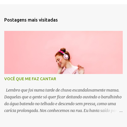
r
i
Postagens mais visitadas
o
s
VOCÊ QUE ME FAZ CANTAR
Lembro que foi numa tarde de chuva escandalosamente mansa.
Daquelas que a gente só quer ficar deitando ouvindo o barulhinho
da água batendo no telhado e descendo sem pressa, como uma
carícia prolongada. Nos conhecemos na rua. Eu havia saído para
comprar fermento, que tardes de chuva imploram por um bolinho
de chuva. Eu atravessava a Praça da Matriz despretensiosamente,