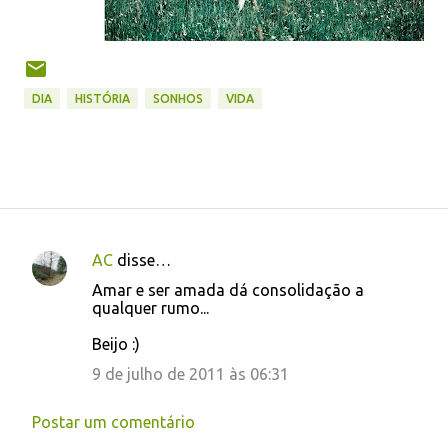
DIA
HISTÓRIA
SONHOS
VIDA
AC
disse…
C
Amar e ser amada dá consolidação a
o
qualquer rumo...
m
Beijo :)
e
9 de julho de 2011 às 06:31
n
t
Postar um comentário
á