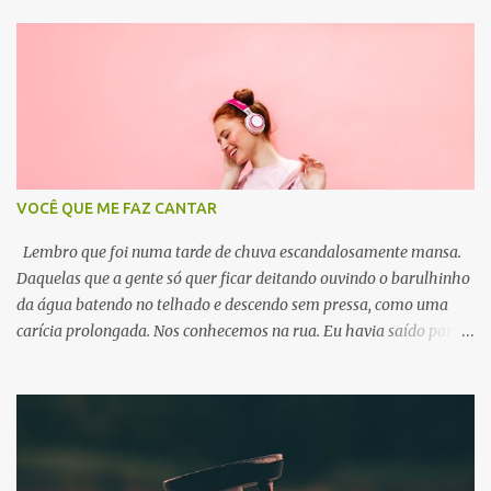
VOCÊ QUE ME FAZ CANTAR
Lembro que foi numa tarde de chuva escandalosamente mansa.
Daquelas que a gente só quer ficar deitando ouvindo o barulhinho
da água batendo no telhado e descendo sem pressa, como uma
carícia prolongada. Nos conhecemos na rua. Eu havia saído para
comprar fermento, que tardes de chuva imploram por um bolinho
de chuva. Eu atravessava a Praça da Matriz despretensiosamente,
com fones cor de rosa sussurrando em meus ouvidos uma música
que agora me escapa o nome. Balançava a cabeça acompanhando
o ritmo e certamente estava cantarolando — que sou dessas. Os
pingos finos brincavam no meu cabelo e eu trazia a sacola com o