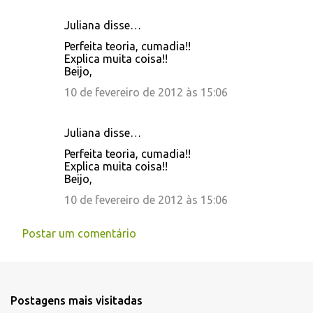
Juliana disse…
C
Perfeita teoria, cumadia!!
o
Explica muita coisa!!
Beijo,
m
e
10 de fevereiro de 2012 às 15:06
n
t
Juliana disse…
á
Perfeita teoria, cumadia!!
Explica muita coisa!!
r
Beijo,
i
10 de fevereiro de 2012 às 15:06
o
s
Postar um comentário
Postagens mais visitadas