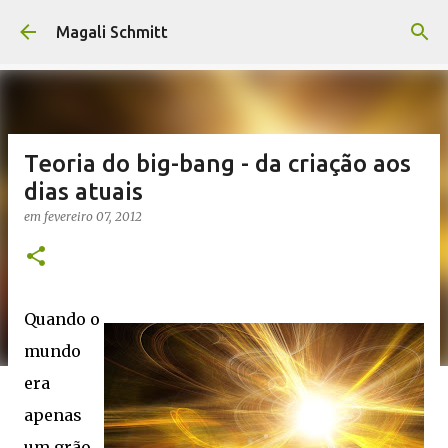
Pular para o conteúdo principal
Magali Schmitt
Teoria do big-bang - da criação aos
dias atuais
em
fevereiro 07, 2012
Quando o
mundo
era
apenas
um grão