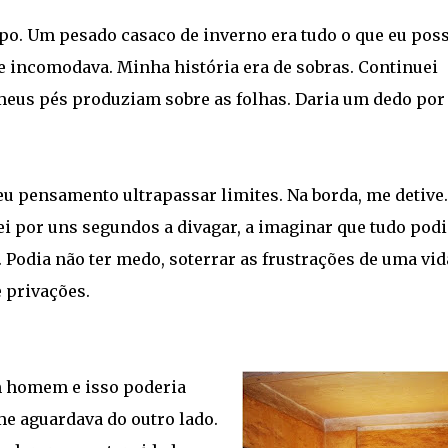
po. Um pesado casaco de inverno era tudo o que eu poss
me incomodava. Minha história era de sobras. Continuei
 meus pés produziam sobre as folhas. Daria um dedo po
meu pensamento ultrapassar limites. Na borda, me detive.
ei por uns segundos a divagar, a imaginar que tudo podi
e. Podia não ter medo, soterrar as frustrações de uma vid
e privações.
m homem e isso poderia
e aguardava do outro lado.