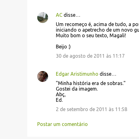
AC
disse…
C
Um recomeço é, acima de tudo, a po
o
iniciando o apetrecho de um novo gu
Muito bom o seu texto, Magali!
m
e
Beijo :)
n
30 de agosto de 2011 às 11:17
t
á
Edgar Aristimunho
disse…
r
"Minha história era de sobras."
i
Gostei da imagem.
Abç,
o
Ed.
s
2 de setembro de 2011 às 11:58
Postar um comentário