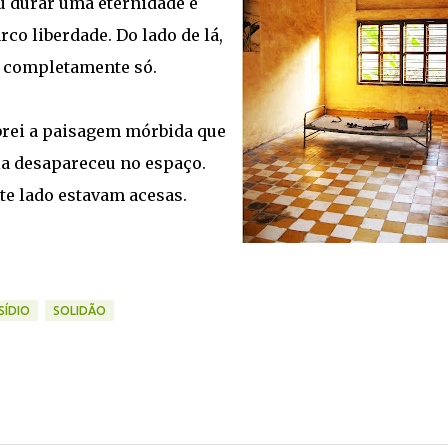
u durar uma eternidade e
co liberdade. Do lado de lá,
 completamente só.
mbrei a paisagem mórbida que
ia desapareceu no espaço.
te lado estavam acesas.
SÍDIO
SOLIDÃO