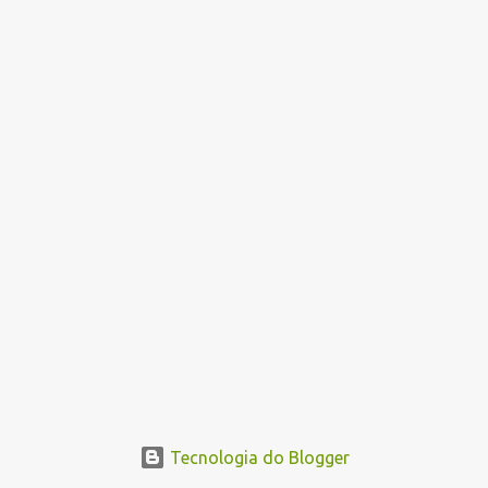
a
g
e
n
s
Tecnologia do Blogger