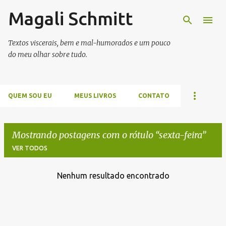
Magali Schmitt
Pular para o conteúdo principal
Textos viscerais, bem e mal-humorados e um pouco
do meu olhar sobre tudo.
QUEM SOU EU
MEUS LIVROS
CONTATO
Mostrando postagens com o rótulo
sexta-feira
VER TODOS
Nenhum resultado encontrado
P
o
s
t