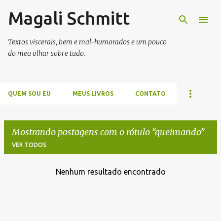
Magali Schmitt
Pular para o conteúdo principal
Textos viscerais, bem e mal-humorados e um pouco
do meu olhar sobre tudo.
QUEM SOU EU
MEUS LIVROS
CONTATO
Mostrando postagens com o rótulo
queimando
VER TODOS
Nenhum resultado encontrado
P
o
s
t