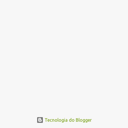
a
g
e
n
s
Tecnologia do Blogger