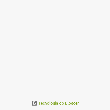
a
g
e
n
s
Tecnologia do Blogger