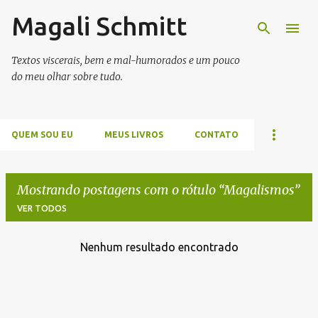
Magali Schmitt
Pular para o conteúdo principal
Textos viscerais, bem e mal-humorados e um pouco
do meu olhar sobre tudo.
QUEM SOU EU
MEUS LIVROS
CONTATO
Mostrando postagens com o rótulo
Magalismos
VER TODOS
Nenhum resultado encontrado
P
o
s
t